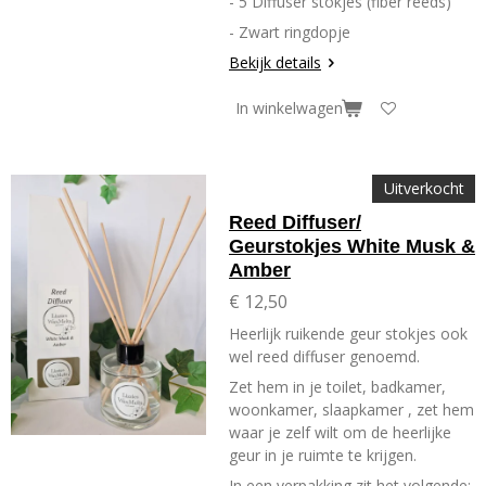
- 5 Diffuser stokjes (fiber reeds)
- Zwart ringdopje
Bekijk details
In winkelwagen
Uitverkocht
Reed Diffuser/
Geurstokjes White Musk &
Amber
€ 12,50
Heerlijk ruikende geur stokjes ook
wel reed diffuser genoemd.
Zet hem in je toilet, badkamer,
woonkamer, slaapkamer , zet hem
waar je zelf wilt om de heerlijke
geur in je ruimte te krijgen.
In een verpakking zit het volgende: