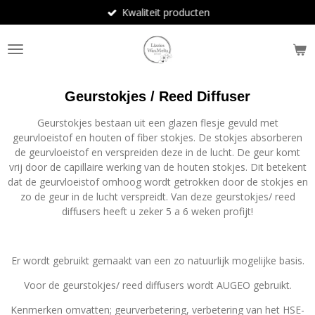
Kwaliteit producten
Ga
direct
naar
de
hoofdinhoud
Geurstokjes / Reed Diffuser
Geurstokjes bestaan uit een glazen flesje gevuld met
geurvloeistof en houten of fiber stokjes. De stokjes absorberen
de geurvloeistof en verspreiden deze in de lucht. De geur komt
vrij door de capillaire werking van de houten stokjes. Dit betekent
dat de geurvloeistof omhoog wordt getrokken door de stokjes en
zo de geur in de lucht verspreidt. Van deze geurstokjes/ reed
diffusers heeft u zeker 5 a 6 weken profijt!
Er wordt gebruikt gemaakt van een zo natuurlijk mogelijke basis.
Voor de geurstokjes/ reed diffusers wordt AUGEO gebruikt.
Kenmerken omvatten; geurverbetering, verbetering van het HSE-