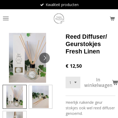
Kwaliteit producten
Ga
direct
naar
de
hoofdinhoud
Reed Diffuser/
Geurstokjes
Fresh Linen
€ 12,50
In
winkelwagen
Heerlijk ruikende geur
stokjes ook wel reed diffuser
genoemd.