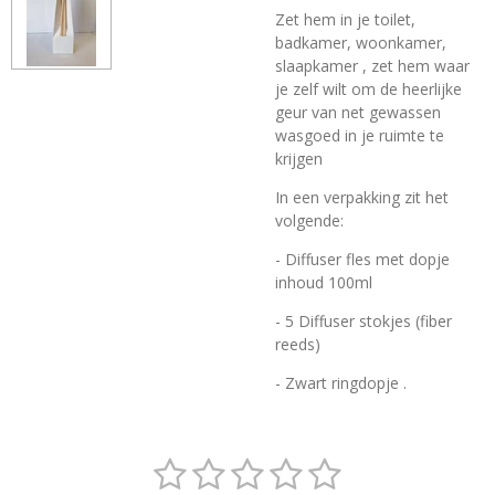
Zet hem in je toilet,
badkamer, woonkamer,
slaapkamer , zet hem waar
je zelf wilt om de heerlijke
geur van net gewassen
wasgoed in je ruimte te
krijgen
In een verpakking zit het
volgende:
- Diffuser fles met dopje
inhoud 100ml
- 5 Diffuser stokjes (fiber
reeds)
- Zwart ringdopje .
1
2
3
4
5
S
R
t
a