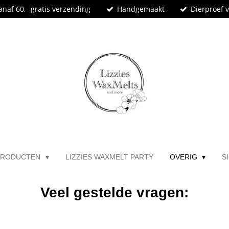
anaf 60,- gratis verzending
Handgemaakt
Dierproef v
PRODUCTEN
LIZZIES WAXMELT PARTY
OVERIG
S
Veel gestelde vragen: