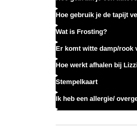
Hoe gebruik je de tapijt v
Wat is Frosting?
Er komt witte damp/rook 
Hoe werkt afhalen bij Liz
Stempelkaart
Ik heb een allergie/ over