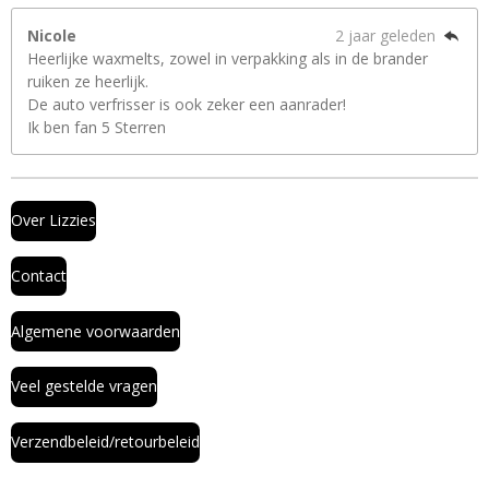
Nicole
2 jaar geleden
Heerlijke waxmelts, zowel in verpakking als in de brander
ruiken ze heerlijk.
De auto verfrisser is ook zeker een aanrader!
Ik ben fan 5 Sterren
Over Lizzies
Contact
Algemene voorwaarden
Veel gestelde vragen
Verzendbeleid/retourbeleid