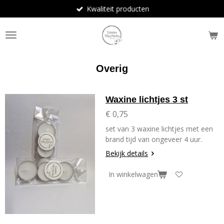
Kwaliteit producten
Ga
direct
naar
de
hoofdinhoud
Overig
Waxine lichtjes 3 st
€ 0,75
set van 3 waxine lichtjes met een
brand tijd van ongeveer 4 uur.
Bekijk details
In winkelwagen