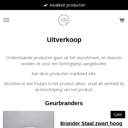
Kwaliteit producten
Ga
direct
naar
de
hoofdinhoud
Uitverkoop
Onderstaande producten gaan uit het assortiment, en daarom
worden ze voor een kortingsprijs aangeboden.
Aan deze producten mankeert niks.
Mochten er wel foutjes in het product zitten, staat dit vermeld bij
de beschrijving van het product.
Geurbranders
Sale!
Brander Staal zwart hoog