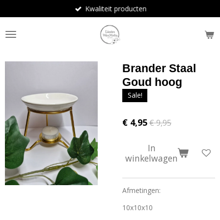
Kwaliteit producten
Ga
direct
naar
de
hoofdinhoud
Brander Staal
Goud hoog
Sale!
€ 4,95
€ 9,95
In
winkelwagen
Afmetingen:
10x10x10