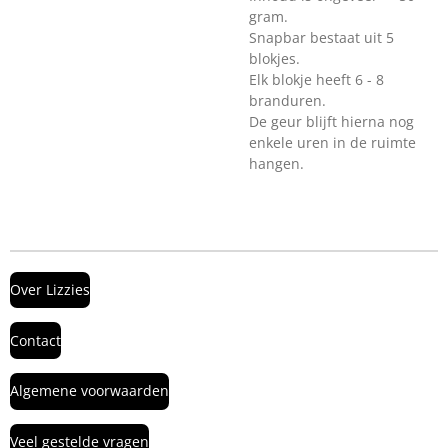
gram.
Snapbar bestaat uit 5
blokjes.
Elk blokje heeft 6 - 8
branduren.
De geur blijft hierna nog
enkele uren in de ruimte
hangen.
Over Lizzies
Contact
Algemene voorwaarden
Veel gestelde vragen