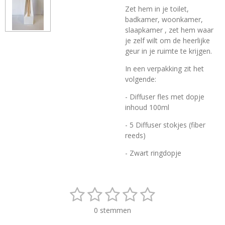
Zet hem in je toilet,
badkamer, woonkamer,
slaapkamer , zet hem waar
je zelf wilt om de heerlijke
geur in je ruimte te krijgen.
In een verpakking zit het
volgende:
- Diffuser fles met dopje
inhoud 100ml
- 5 Diffuser stokjes (fiber
reeds)
- Zwart ringdopje
1
2
3
4
5
S
R
t
a
s
s
s
s
s
e
0 stemmen
t
m
i