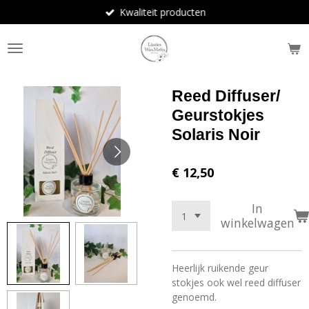
Kwaliteit producten
Ga
direct
naar
de
hoofdinhoud
Reed Diffuser/
Geurstokjes
Solaris Noir
€ 12,50
In
winkelwagen
Heerlijk ruikende geur
stokjes ook wel reed diffuser
genoemd.