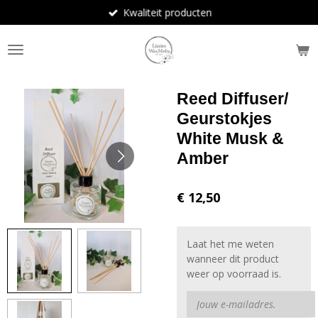
Kwaliteit producten
Ga
direct
naar
de
hoofdinhoud
Reed Diffuser/
Geurstokjes
White Musk &
Amber
€ 12,50
Laat het me weten
wanneer dit product
weer op voorraad is.