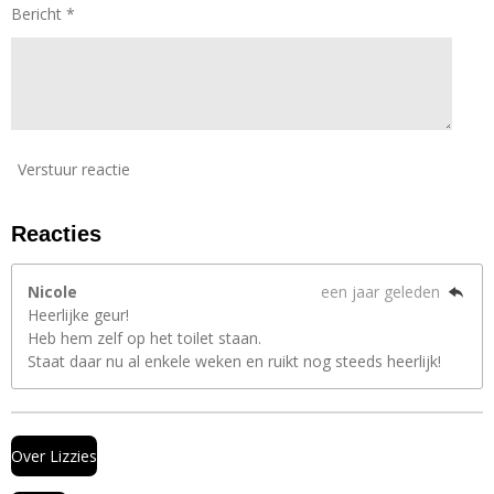
n
Bericht *
Verstuur reactie
Reacties
Nicole
een jaar geleden
Heerlijke geur!
Heb hem zelf op het toilet staan.
Staat daar nu al enkele weken en ruikt nog steeds heerlijk!
Over Lizzies