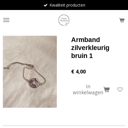
Kwaliteit producten
Ga
direct
naar
de
hoofdinhoud
Armband
zilverkleurig
bruin 1
€ 4,00
In
winkelwagen