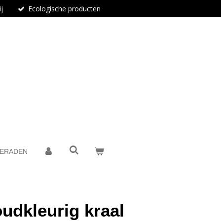
j
Ecologische producten
IERADEN
dkleurig kraal