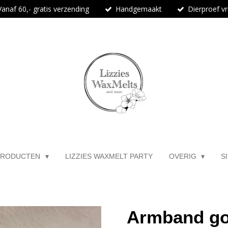
Vanaf 60,- gratis verzending
Handgemaakt
Dierproef vri
PRODUCTEN
LIZZIES WAXMELT PARTY
OVERIG
S
Armband gou