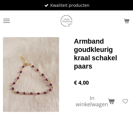
Kwaliteit producten
Ga
direct
naar
de
hoofdinhoud
Armband
goudkleurig
kraal schakel
paars
€ 4,00
In
winkelwagen