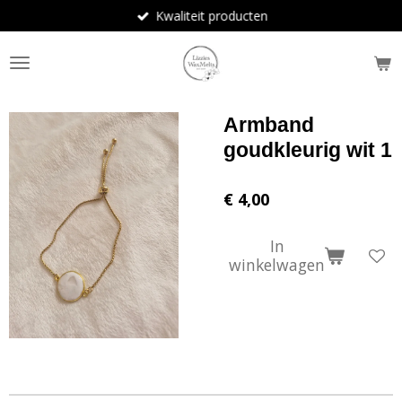
Kwaliteit producten
Ga
direct
naar
de
hoofdinhoud
Armband
goudkleurig wit 1
€ 4,00
In
winkelwagen