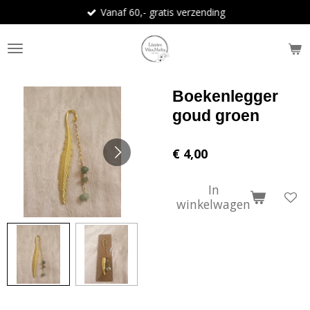
Vanaf 60,- gratis verzending
Ga
direct
naar
de
hoofdinhoud
Boekenlegger
goud groen
€ 4,00
In
winkelwagen