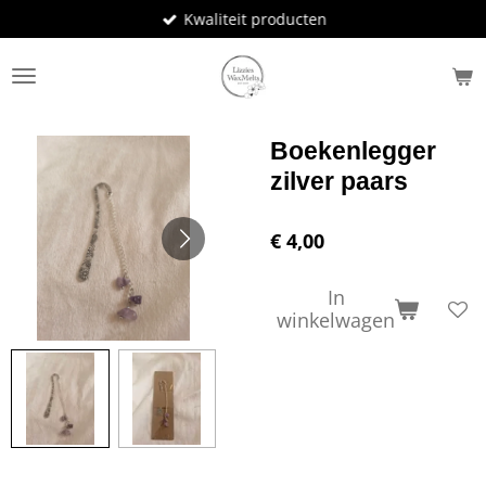
Kwaliteit producten
Ga
direct
naar
de
hoofdinhoud
Boekenlegger
zilver paars
€ 4,00
In
winkelwagen