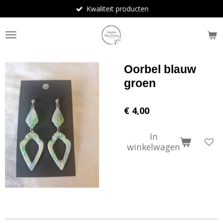
Kwaliteit producten
Ga
direct
naar
de
hoofdinhoud
Oorbel blauw
groen
€ 4,00
In
winkelwagen