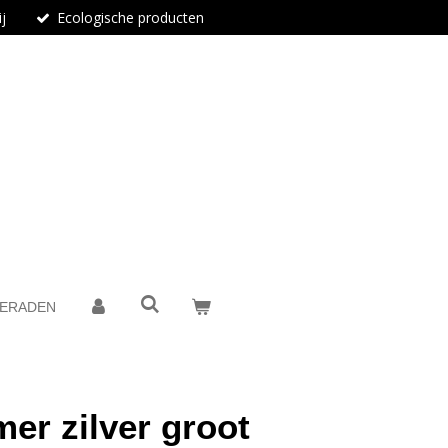
j
Ecologische producten
IERADEN
er zilver groot