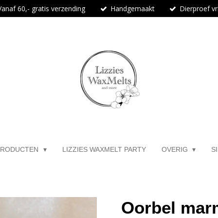
Vanaf 60,- gratis verzending
Handgemaakt
Dierproef vri
PRODUCTEN
LIZZIES WAXMELT PARTY
OVERIG
S
Oorbel marm