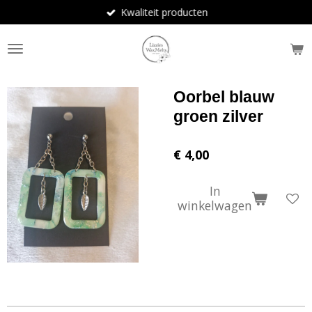
Kwaliteit producten
Ga
direct
naar
de
hoofdinhoud
Oorbel blauw
groen zilver
€ 4,00
In
winkelwagen