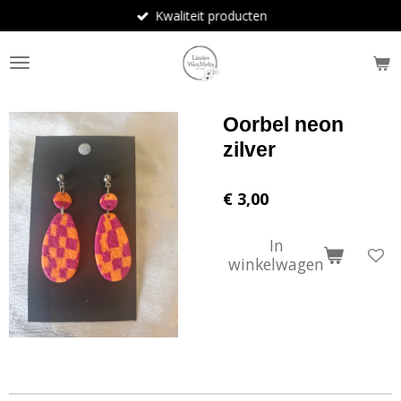
Kwaliteit producten
Ga
direct
naar
de
hoofdinhoud
Oorbel neon
zilver
€ 3,00
In
winkelwagen