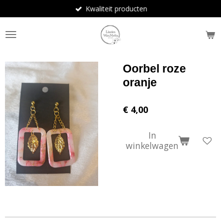
Kwaliteit producten
Ga
direct
naar
de
hoofdinhoud
Oorbel roze
oranje
€ 4,00
In
winkelwagen