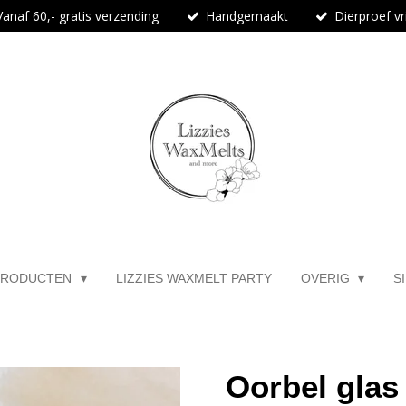
Vanaf 60,- gratis verzending
Handgemaakt
Dierproef vri
PRODUCTEN
LIZZIES WAXMELT PARTY
OVERIG
S
Oorbel glas