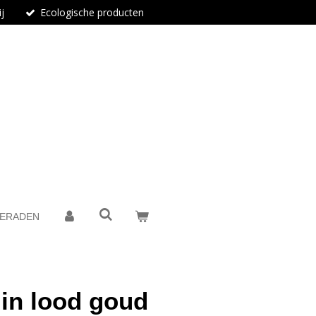
j
Ecologische producten
IERADEN
 in lood goud