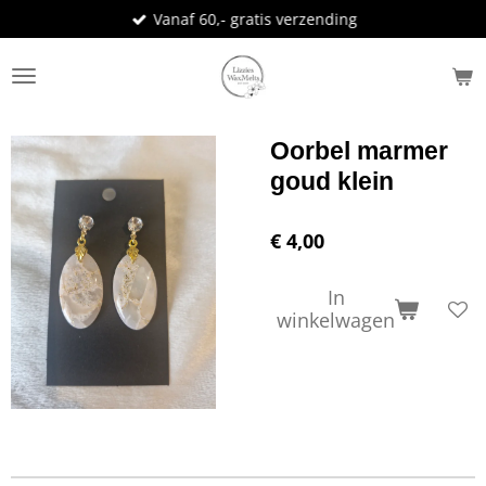
Vanaf 60,- gratis verzending
Ga
direct
naar
de
hoofdinhoud
Oorbel marmer
goud klein
€ 4,00
In
winkelwagen