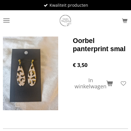
Kwaliteit producten
Ga
direct
naar
de
hoofdinhoud
Oorbel
panterprint smal
€ 3,50
In
winkelwagen