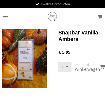
Kwaliteit producten
Ga
direct
naar
de
hoofdinhoud
Snapbar Vanilla
Ambers
€ 5,95
In
winkelwagen