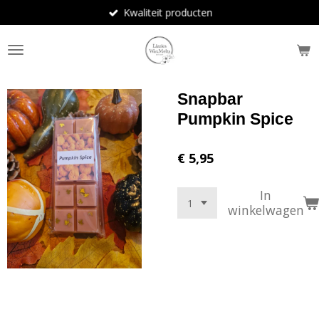
Kwaliteit producten
Ga
direct
naar
de
hoofdinhoud
Snapbar
Pumpkin Spice
€ 5,95
In
winkelwagen