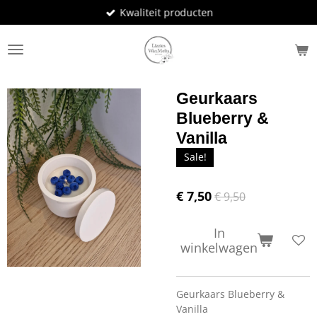
Kwaliteit producten
Ga
direct
naar
de
hoofdinhoud
Geurkaars
Blueberry &
Vanilla
Sale!
€ 7,50
€ 9,50
In
winkelwagen
Geurkaars Blueberry &
Vanilla