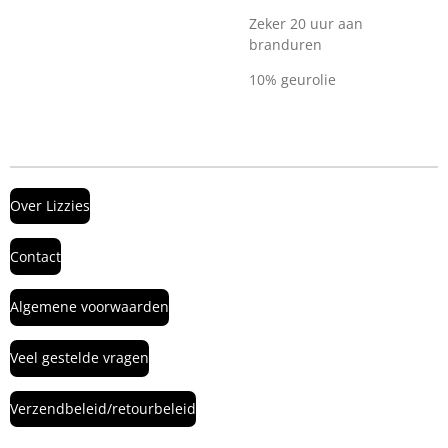
Zeker 20 uur aan
branduren
10% geurolie
Over Lizzies
Contact
Algemene voorwaarden
Veel gestelde vragen
Verzendbeleid/retourbeleid