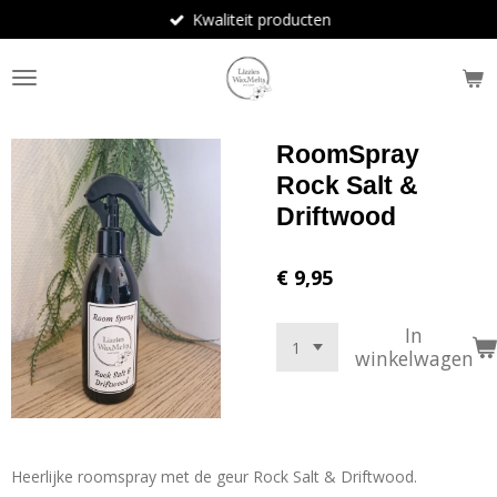
Kwaliteit producten
Ga
direct
naar
de
hoofdinhoud
RoomSpray
Rock Salt &
Driftwood
€ 9,95
In
winkelwagen
Heerlijke roomspray met de geur Rock Salt & Driftwood.