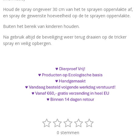
Houd de spray ongeveer 30 cm van het te sprayen oppervlakte af,
en spray de gewenste hoeveelheid op de te sprayen oppervlakte.
Buiten het bereik van kinderen houden.
Na gebruik altijd de beveiliging weer terug draaien op de tricker
spray en veilig opbergen.
1
2
3
4
5
S
R
t
a
s
s
s
s
s
e
0 stemmen
t