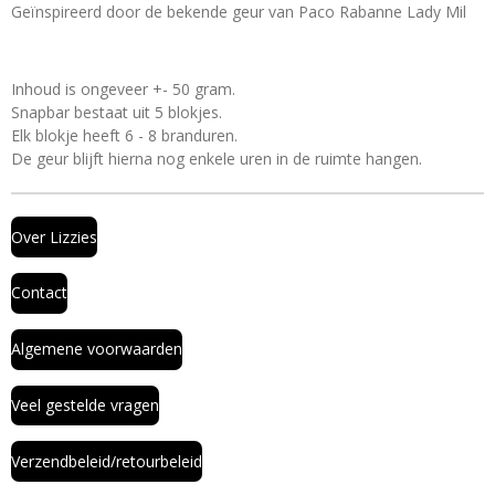
Geïnspireerd door de bekende geur van Paco Rabanne Lady Mil
Inhoud is ongeveer +- 50 gram.
Snapbar bestaat uit 5 blokjes.
Elk blokje heeft 6 - 8 branduren.
De geur blijft hierna nog enkele uren in de ruimte hangen.
Over Lizzies
Contact
Algemene voorwaarden
Veel gestelde vragen
Verzendbeleid/retourbeleid