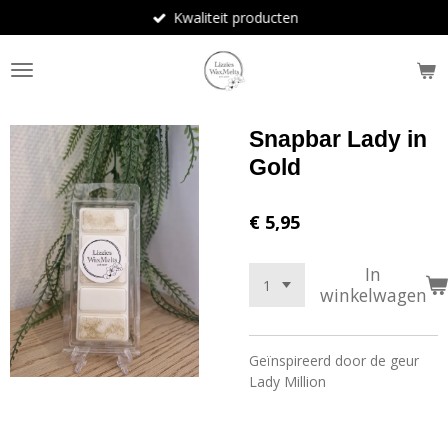
Kwaliteit producten
Ga
direct
naar
de
hoofdinhoud
Snapbar Lady in
Gold
€ 5,95
In
winkelwagen
Geïnspireerd door de geur
Lady Million