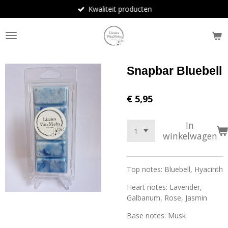
Kwaliteit producten
Ga
direct
naar
de
hoofdinhoud
Snapbar Bluebell
€ 5,95
In
winkelwagen
Top notes: Bluebell, Hyacinth
Heart notes: Lavender,
Galbanum, Rose, Jasmin
Base notes: Musk