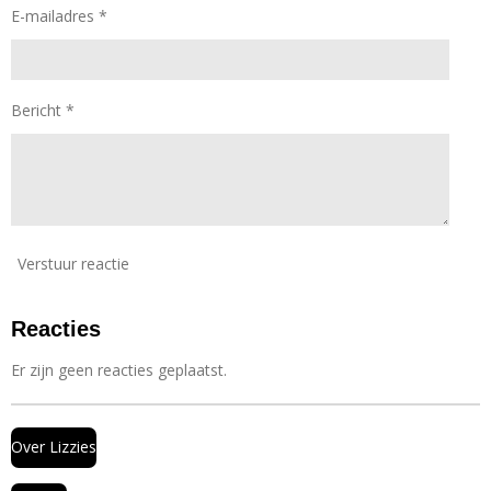
e
e
e
e
E-mailadres *
e
n
n
n
n
r
r
e
n
Bericht *
Verstuur reactie
Reacties
Er zijn geen reacties geplaatst.
Over Lizzies