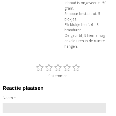
Inhoud is ongeveer +- 50
gram.
Snapbar bestaat uit 5
blokjes.
Elk blokje heeft 6 - 8
branduren.
De geur blijft hierna nog
enkele uren in de ruimte
hangen.
1
2
3
4
5
S
R
t
a
s
s
s
s
s
e
0 stemmen
t
m
t
t
t
t
t
i
m
Reactie plaatsen
n
e
e
e
e
e
e
g
n
r
r
r
r
r
Naam *
:
0
r
r
r
r
s
t