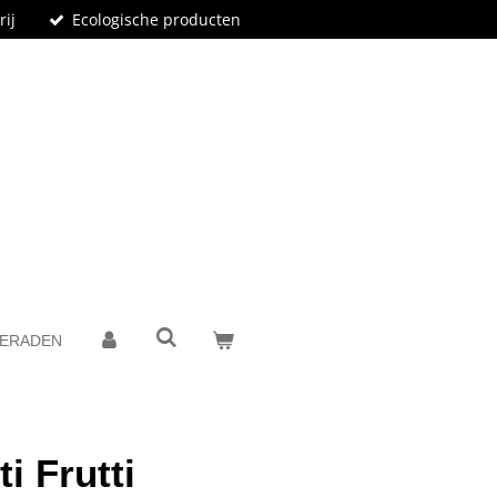
rij
Ecologische producten
IERADEN
i Frutti