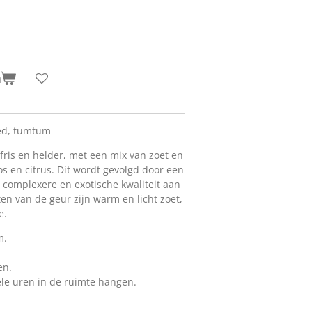
n
oed, tumtum
fris en helder, met een mix van zoet en
oos en citrus. Dit wordt gevolgd door een
en complexere en exotische kwaliteit aan
en van de geur zijn warm en licht zoet,
e.
m.
.
en.
ele uren in de ruimte hangen.