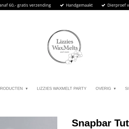
anaf 60,- gratis verzending
Handgemaakt
Dierproef v
PRODUCTEN
LIZZIES WAXMELT PARTY
OVERIG
S
Snapbar Tutt