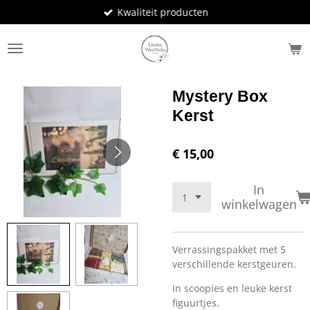
Kwaliteit producten
Ga
direct
naar
de
hoofdinhoud
Mystery Box
Kerst
€ 15,00
In
winkelwagen
Verrassingspakket met 5
verschillende kerstgeuren.
In scoopies en leuke kerst
figuurtjes.