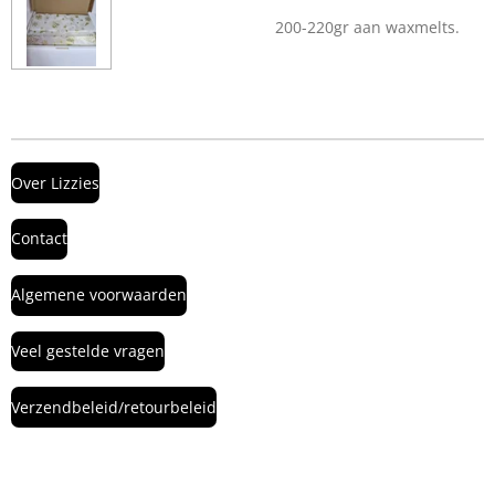
200-220gr aan waxmelts.
Over Lizzies
Contact
Algemene voorwaarden
Veel gestelde vragen
Verzendbeleid/retourbeleid