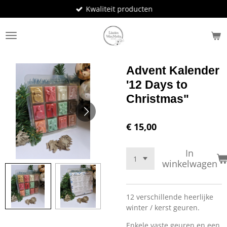
Kwaliteit producten
Ga
direct
naar
de
hoofdinhoud
Advent Kalender
'12 Days to
Christmas"
€ 15,00
In
winkelwagen
12 verschillende heerlijke
winter / kerst geuren.
Enkele vaste geuren en een