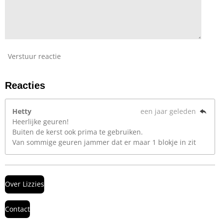
Verstuur reactie
Reacties
Hetty
een jaar geleden
Heerlijke geuren!
Buiten de kerst ook prima te gebruiken.
Van sommige geuren jammer dat er maar 1 blokje in zit
Over Lizzies
Contact