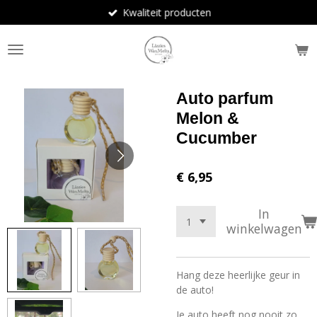
Kwaliteit producten
Ga
direct
naar
de
hoofdinhoud
Auto parfum
Melon &
Cucumber
€ 6,95
In
winkelwagen
Hang deze heerlijke geur in
de auto!
Je auto heeft nog nooit zo