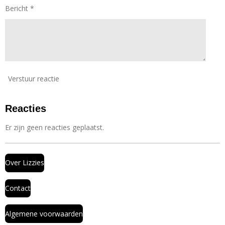
n
Bericht *
Verstuur reactie
Reacties
Er zijn geen reacties geplaatst.
Over Lizzies
Contact
Algemene voorwaarden