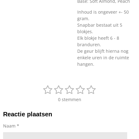
Base:
Soft Almond, Peach
Inhoud is ongeveer +- 50
gram.
Snapbar bestaat uit 5
blokjes.
Elk blokje heeft 6 - 8
branduren.
De geur blijft hierna nog
enkele uren in de ruimte
hangen.
1
2
3
4
5
S
R
t
a
s
s
s
s
s
e
0 stemmen
t
m
t
t
t
t
t
i
m
Reactie plaatsen
n
e
e
e
e
e
e
g
n
r
r
r
r
r
Naam *
:
0
r
r
r
r