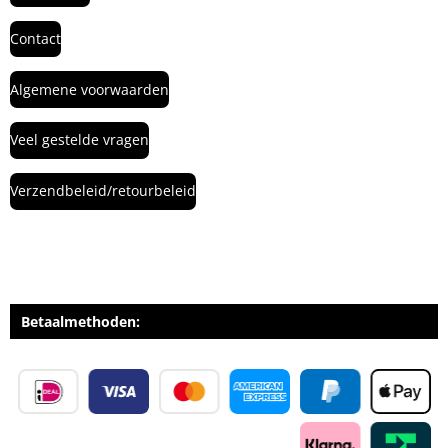
Contact
Algemene voorwaarden
Veel gestelde vragen
Verzendbeleid/retourbeleid
Betaalmethoden: