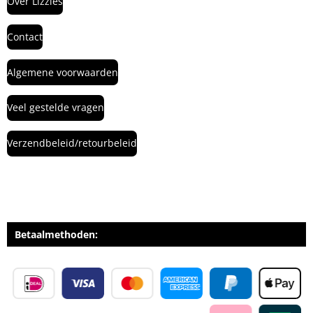
Over Lizzies
Contact
Algemene voorwaarden
Veel gestelde vragen
Verzendbeleid/retourbeleid
Betaalmethoden: