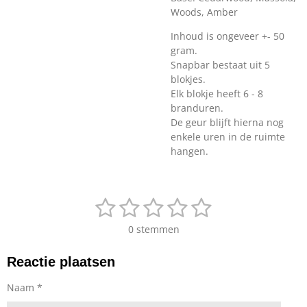
Woods, Amber
Inhoud is ongeveer +- 50
gram.
Snapbar bestaat uit 5
blokjes.
Elk blokje heeft 6 - 8
branduren.
De geur blijft hierna nog
enkele uren in de ruimte
hangen.
1
2
3
4
5
S
R
t
a
s
s
s
s
s
e
0 stemmen
t
m
t
t
t
t
t
i
m
Reactie plaatsen
n
e
e
e
e
e
e
g
n
r
r
r
r
r
Naam *
:
0